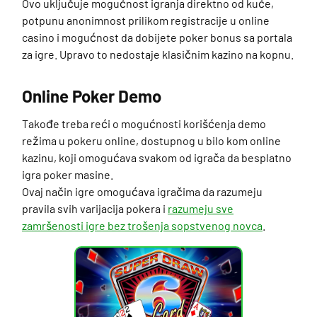
Ovo uključuje mogućnost igranja direktno od kuće,
potpunu anonimnost prilikom registracije u online
casino i mogućnost da dobijete poker bonus sa portala
za igre. Upravo to nedostaje klasičnim kazino na kopnu.
Online Poker Demo
Takođe treba reći o mogućnosti korišćenja demo
IGRA
režima u pokeru online, dostupnog u bilo kom online
kazinu, koji omogućava svakom od igrača da besplatno
igra poker masine.
Ovaj način igre omogućava igračima da razumeju
pravila svih varijacija pokera i
razumeju sve
zamršenosti igre bez trošenja sopstvenog novca
.
IGRA