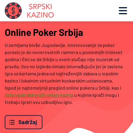
Pređi
na
sadržaj
Online Poker Srbija
U zemljama bivše Jugoslavije, interesovanje za poker
poraslo je do neverovatnih razmera u poslednjih trideset
godina i čini se da Srbija u ovom slučaju nije izuzetak od
pravila. Ovo ne izgleda nimalo iznenađujuće jer je zavisna
igra sa kartama jedna od najtraženijih zabava u srpskim
kazino i lokalnim virtuelnim kockarskim ustanovama.
Ispod je najtemeljniji pregled online pokera u Srbiji, kao i
lista najatraktivnijih onlajn kazina
u kojima igrači mogu i
trebaju igrati ovu uzbudljivu igru.
Sadržaj