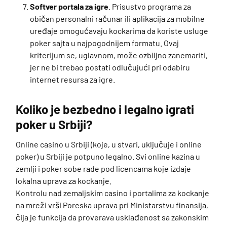
Softver portala za igre
. Prisustvo programa za
običan personalni računar ili aplikacija za mobilne
uređaje omogućavaju kockarima da koriste usluge
poker sajta u najpogodnijem formatu. Ovaj
kriterijum se, uglavnom, može ozbiljno zanemariti,
jer ne bi trebao postati odlučujući pri odabiru
internet resursa za igre.
Koliko je bezbedno i legalno igrati
poker u Srbiji?
Online casino u Srbiji (koje, u stvari, uključuje i online
poker) u Srbiji je potpuno legalno. Svi online kazina u
zemlji i poker sobe rade pod licencama koje izdaje
lokalna uprava za kockanje.
Kontrolu nad zemaljskim casino i portalima za kockanje
na mreži vrši Poreska uprava pri Ministarstvu finansija,
čija je funkcija da proverava usklađenost sa zakonskim