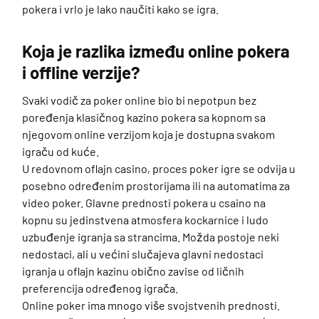
pokera i vrlo je lako naučiti kako se igra.
Koja je razlika između online pokera
i offline verzije?
Svaki vodič za poker online bio bi nepotpun bez
poređenja klasičnog kazino pokera sa kopnom sa
njegovom online verzijom koja je dostupna svakom
igraču od kuće.
U redovnom oflajn casino, proces poker igre se odvija u
posebno određenim prostorijama ili na automatima za
video poker. Glavne prednosti pokera u csaino na
kopnu su jedinstvena atmosfera kockarnice i ludo
uzbuđenje igranja sa strancima. Možda postoje neki
nedostaci, ali u većini slučajeva glavni nedostaci
igranja u oflajn kazinu obično zavise od ličnih
preferencija određenog igrača.
Online poker ima mnogo više svojstvenih prednosti.