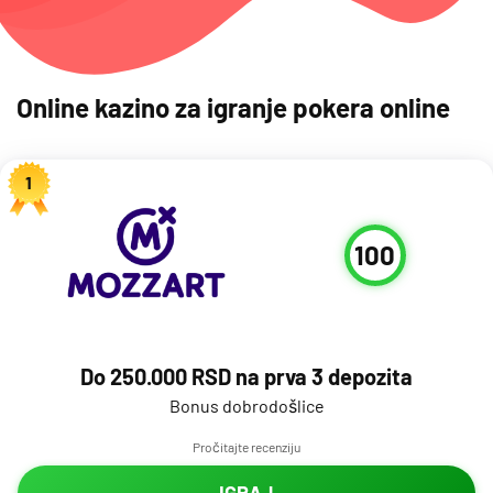
Online kazino za igranje pokera online
1
100
Do 250.000 RSD na prva 3 depozita
Bonus dobrodošlice
Pročitajte recenziju
IGRAJ