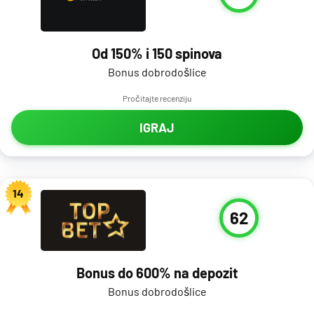
Od 150% i 150 spinova
Bonus dobrodošlice
Pročitajte recenziju
IGRAJ
14
62
Bonus do 600% na depozit
Bonus dobrodošlice