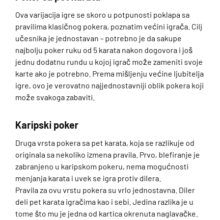
Ova varijacija igre se skoro u potpunosti poklapa sa
pravilima klasičnog pokera, poznatim većini igrača. Cilj
učesnika je jednostavan – potrebno je da sakupe
najbolju poker ruku od 5 karata nakon dogovora i još
jednu dodatnu rundu u kojoj igrač može zameniti svoje
karte ako je potrebno. Prema mišljenju većine ljubitelja
igre, ovo je verovatno najjednostavniji oblik pokera koji
može svakoga zabaviti.
Karipski poker
Druga vrsta pokera sa pet karata, koja se razlikuje od
originala sa nekoliko izmena pravila. Prvo, blefiranje je
zabranjeno u karipskom pokeru, nema mogućnosti
menjanja karata i uvek se igra protiv dilera.
Pravila za ovu vrstu pokera su vrlo jednostavna. Diler
deli pet karata igračima kao i sebi. Jedina razlika je u
tome što mu je jedna od kartica okrenuta naglavačke.