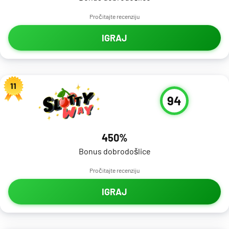
Pročitajte recenziju
IGRAJ
11
94
450%
Bonus dobrodošlice
Pročitajte recenziju
IGRAJ