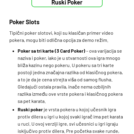
Ruski Poker
Poker Slots
Tipični poker slotovi, koji su klasičan primer video
pokera, mogu biti odlična opcija za demo režim.
Poker sa tri karte (3 Card Poker)
– ova varijacija se
naziva i poker, iako je u stvarnosti ova igra mnogo
bliža kazinu nego pokeru. U pokeru sa tri karte
postoji jedna značajna razlika od klasičnog pokera,
a to je da je cena strejta viša od samog flusha.
Gledajući ostala pravila, inače nema ozbiljnih
razlika između ove vrste pokera i klasičnog pokera
sa pet karata.
Ruski poker
je vrsta pokera u kojoj učesnik igra
protiv dilera u igri u kojoj svaki igrač ima pet karata
u ruci. U ovoj verziji igre, svi učesnici u igri igraju
isključivo protiv dilera. Pre početka svake runde,