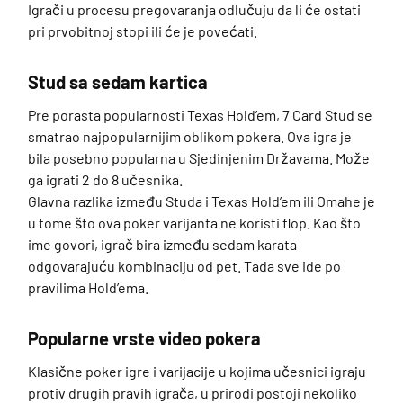
Igrači u procesu pregovaranja odlučuju da li će ostati
pri prvobitnoj stopi ili će je povećati.
Stud sa sedam kartica
Pre porasta popularnosti Texas Hold’em, 7 Card Stud se
smatrao najpopularnijim oblikom pokera. Ova igra je
bila posebno popularna u Sjedinjenim Državama. Može
ga igrati 2 do 8 učesnika.
Glavna razlika između Studa i Texas Hold’em ili Omahe je
u tome što ova poker varijanta ne koristi flop. Kao što
ime govori, igrač bira između sedam karata
odgovarajuću kombinaciju od pet. Tada sve ide po
pravilima Hold’ema.
Popularne vrste video pokera
Klasične poker igre i varijacije u kojima učesnici igraju
protiv drugih pravih igrača, u prirodi postoji nekoliko