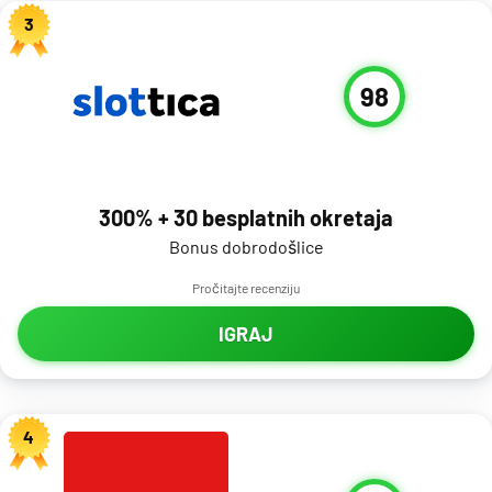
3
98
300% + 30 besplatnih okretaja
Bonus dobrodošlice
Pročitajte recenziju
IGRAJ
4