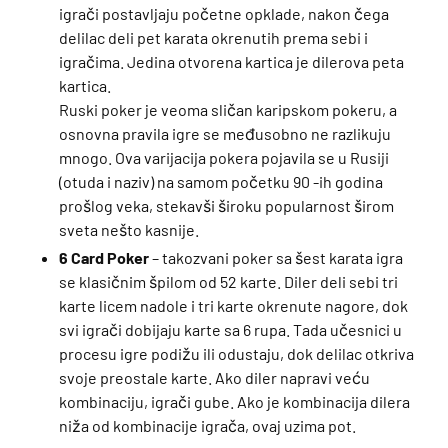
igrači postavljaju početne opklade, nakon čega
delilac deli pet karata okrenutih prema sebi i
igračima. Jedina otvorena kartica je dilerova peta
kartica.
Ruski poker je veoma sličan karipskom pokeru, a
osnovna pravila igre se međusobno ne razlikuju
mnogo. Ova varijacija pokera pojavila se u Rusiji
(otuda i naziv) na samom početku 90 -ih godina
prošlog veka, stekavši široku popularnost širom
sveta nešto kasnije.
6 Card Poker
– takozvani poker sa šest karata igra
se klasičnim špilom od 52 karte. Diler deli sebi tri
karte licem nadole i tri karte okrenute nagore, dok
svi igrači dobijaju karte sa 6 rupa. Tada učesnici u
procesu igre podižu ili odustaju, dok delilac otkriva
svoje preostale karte. Ako diler napravi veću
kombinaciju, igrači gube. Ako je kombinacija dilera
niža od kombinacije igrača, ovaj uzima pot.