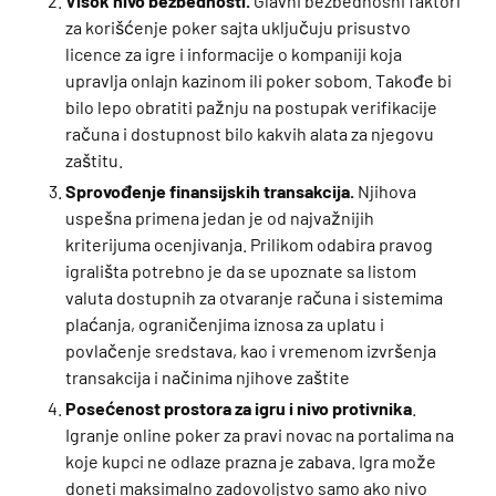
Visok nivo bezbednosti.
Glavni bezbednosni faktori
za korišćenje poker sajta uključuju prisustvo
licence za igre i informacije o kompaniji koja
upravlja onlajn kazinom ili poker sobom. Takođe bi
bilo lepo obratiti pažnju na postupak verifikacije
računa i dostupnost bilo kakvih alata za njegovu
zaštitu.
Sprovođenje finansijskih transakcija.
Njihova
uspešna primena jedan je od najvažnijih
kriterijuma ocenjivanja. Prilikom odabira pravog
igrališta potrebno je da se upoznate sa listom
valuta dostupnih za otvaranje računa i sistemima
plaćanja, ograničenjima iznosa za uplatu i
povlačenje sredstava, kao i vremenom izvršenja
transakcija i načinima njihove zaštite
Posećenost prostora za igru i nivo protivnika
.
Igranje online poker za pravi novac na portalima na
koje kupci ne odlaze prazna je zabava. Igra može
doneti maksimalno zadovoljstvo samo ako nivo