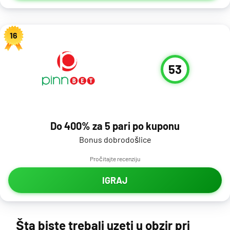
16
53
Do 400% za 5 pari po kuponu
Bonus dobrodošlice
Pročitajte recenziju
IGRAJ
Šta biste trebali uzeti u obzir pri