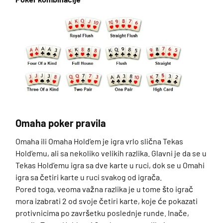
Omaha poker pravila
Omaha ili Omaha Hold’em je igra vrlo slična Tekas
Hold’emu, ali sa nekoliko velikih razlika. Glavni je da se u
Tekas Hold’emu igra sa dve karte u ruci, dok se u Omahi
igra sa četiri karte u ruci svakog od igrača.
Pored toga, veoma važna razlika je u tome što igrač
mora izabrati 2 od svoje četiri karte, koje će pokazati
protivnicima po završetku poslednje runde. Inače,