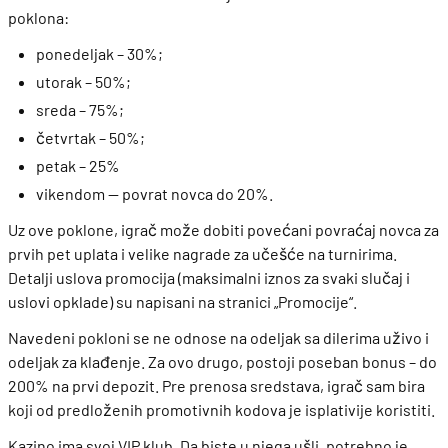
poklona:
ponedeljak – 30%;
utorak – 50%;
sreda – 75%;
četvrtak – 50%;
petak – 25%
vikendom — povrat novca do 20%.
Uz ove poklone, igrač može dobiti povećani povraćaj novca za
prvih pet uplata i velike nagrade za učešće na turnirima.
Detalji uslova promocija (maksimalni iznos za svaki slučaj i
uslovi opklade) su napisani na stranici „Promocije“.
Navedeni pokloni se ne odnose na odeljak sa dilerima uživo i
odeljak za klađenje. Za ovo drugo, postoji poseban bonus – do
200% na prvi depozit. Pre prenosa sredstava, igrač sam bira
koji od predloženih promotivnih kodova je isplativije koristiti.
Kazino ima svoj VIP klub. Da biste u njega ušli, potrebno je