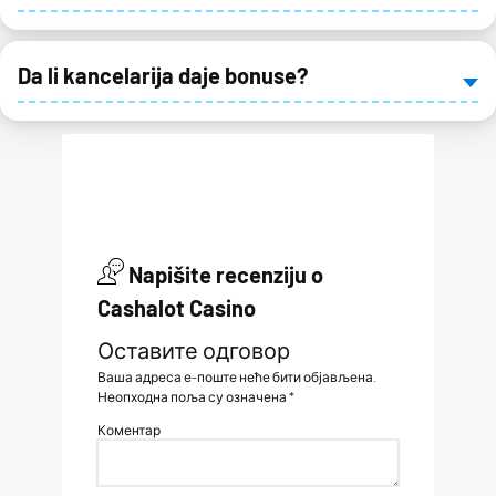
Da li kancelarija daje bonuse?
Napišite recenziju o
Cashalot Casino
Оставите одговор
Ваша адреса е-поште неће бити објављена.
Неопходна поља су означена
*
Коментар