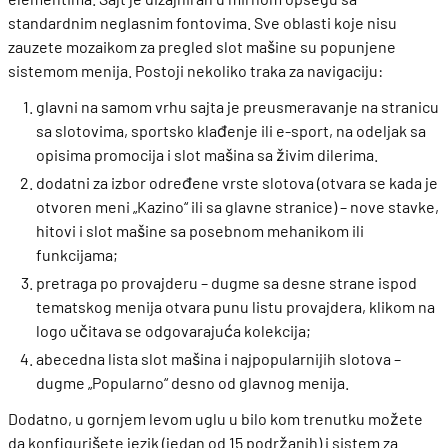
standardnim neglasnim fontovima. Sve oblasti koje nisu
zauzete mozaikom za pregled slot mašine su popunjene
sistemom menija. Postoji nekoliko traka za navigaciju:
glavni na samom vrhu sajta je preusmeravanje na stranicu
sa slotovima, sportsko klađenje ili e-sport, na odeljak sa
opisima promocija i slot mašina sa živim dilerima.
dodatni za izbor određene vrste slotova (otvara se kada je
otvoren meni „Kazino“ ili sa glavne stranice) – nove stavke,
hitovi i slot mašine sa posebnom mehanikom ili
funkcijama;
pretraga po provajderu – dugme sa desne strane ispod
tematskog menija otvara punu listu provajdera, klikom na
logo učitava se odgovarajuća kolekcija;
abecedna lista slot mašina i najpopularnijih slotova –
dugme „Popularno“ desno od glavnog menija.
Dodatno, u gornjem levom uglu u bilo kom trenutku možete
da konfigurišete jezik (jedan od 15 podržanih) i sistem za