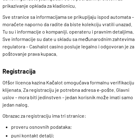
prikazivanje opklada za kladionicu.
Sve stranice sa informacijama se prikupljaju ispod automata –
moraćete naporno da radite da biste kolekciju vratili unazad.
Tu su i informacije o kompaniji, operateru i pravnim detaljima.
Sve informacije su date u skladu sa međunarodnim zahtevima
regulatora – Cashalot casino posluje legalno i odgovoran je za
poštovanje prava kupaca.
Registracija
Ofšor licenca kazina Kačalot omogućava formalnu verifikaciju
klijenata. Za registraciju je potrebna adresa e-pošte. Glavni
uslov – mora biti jedinstven – jedan korisnik može imati samo
jedan nalog.
Obrazac za registraciju ima tri stranice:
proveru osnovnih podataka;
puni kontakt detalji;