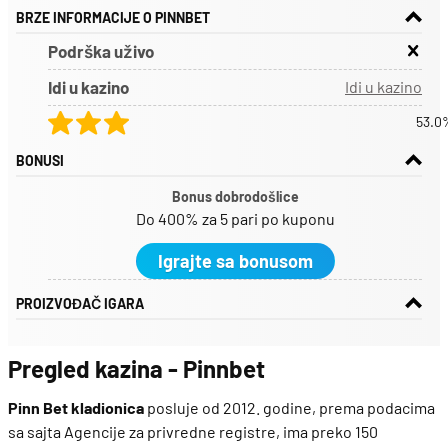
BRZE INFORMACIJE O PINNBET
Podrška uživo
Idi u kazino
Idi u kazino
53.0
BONUSI
Bonus dobrodošlice
Do 400% za 5 pari po kuponu
Igrajte sa bonusom
PROIZVOĐAČ IGARA
Pregled kazina - Pinnbet
Pinn
Bet
kladionica
posluje od 2012. godine, prema podacima
sa sajta Agencije za privredne registre, ima preko 150