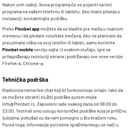
Nakon svih radnji, ikona programa će se pojaviti na listi
programa na vašem telefonu ili tabletu. Ako imate pitanja o
instalaciji, kontaktirajte podršku.
Preko
Pinnbet
app
možete da se kladite pre meča u realnom
vremenu i da gledate rezultate mečeva. Ako ne planirate da
preuzimate ništa na svoj telefon ili tablet, samo koristite
Pinnbet
mobile
verziju sajta. U svakom slučaju, igre se
prilagođavaju rezoluciji ekrana i podržavaju sve nove verzije
Firefok-a, Chrome-a.
Tehnička podrška
Kladionica nema live chat koji bi funkcionisao onlajn, tako da
se možete obratiti službi podrške putem mejla
info@Pinnbet.rs
. Zaposleni rade svakog dana od 08:00 do
23:00. Testirali smo uslugu korisničke podrške koja je prilično
ljubazna, pokušali su da nam pomognu u što kraćem roku.
Pored toga, informacije potrebne igračima mogu se naći u