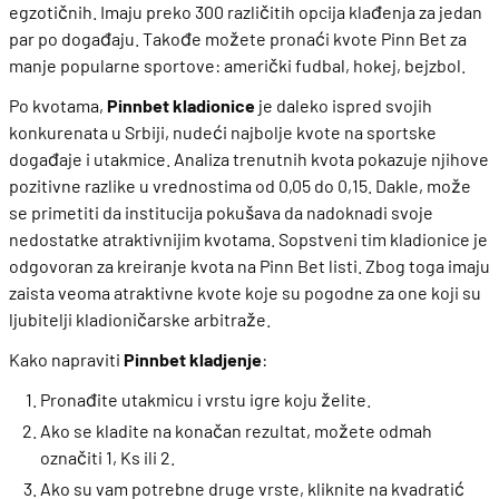
egzotičnih. Imaju preko 300 različitih opcija klađenja za jedan
par po događaju. Takođe možete pronaći kvote Pinn Bet za
manje popularne sportove: američki fudbal, hokej, bejzbol.
Po kvotama,
Pinnbet
kladionice
je daleko ispred svojih
konkurenata u Srbiji, nudeći najbolje kvote na sportske
događaje i utakmice. Analiza trenutnih kvota pokazuje njihove
pozitivne razlike u vrednostima od 0,05 do 0,15. Dakle, može
se primetiti da institucija pokušava da nadoknadi svoje
nedostatke atraktivnijim kvotama. Sopstveni tim kladionice je
odgovoran za kreiranje kvota na Pinn Bet listi. Zbog toga imaju
zaista veoma atraktivne kvote koje su pogodne za one koji su
ljubitelji kladioničarske arbitraže.
Kako napraviti
Pinnbet
kladjenje
:
Pronađite utakmicu i vrstu igre koju želite.
Ako se kladite na konačan rezultat, možete odmah
označiti 1, Ks ili 2.
Ako su vam potrebne druge vrste, kliknite na kvadratić