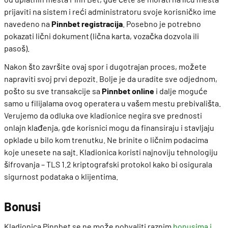
prijaviti na sistem i reći administratoru svoje korisničko ime
navedeno na
Pinnbet
registracija
. Posebno je potrebno
pokazati lični dokument (lična karta, vozačka dozvola ili
pasoš).
Nakon što završite ovaj spor i dugotrajan proces, možete
napraviti svoj prvi depozit. Bolje je da uradite sve odjednom,
pošto su sve transakcije sa
Pinnbet
online
i dalje moguće
samo u filijalama ovog operatera u vašem mestu prebivališta.
Verujemo da odluka ove kladionice negira sve prednosti
onlajn klađenja, gde korisnici mogu da finansiraju i stavljaju
opklade u bilo kom trenutku. Ne brinite o ličnim podacima
koje unesete na sajt. Kladionica koristi najnoviju tehnologiju
šifrovanja – TLS 1.2 kriptografski protokol kako bi osigurala
sigurnost podataka o klijentima.
Bonusi
Kladionica Pinnbet se ne može pohvaliti raznim
bonusima i