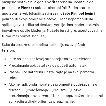
omiljene slotove bilo gde. Sve što treba da uradite je da
preuzmete
Pinnbet
apk
instalacioni fajl. Zatim pratite
uputstva na veb lokaciji. Zatim se možete
Pinnbet
login
i
pokrenuti svoje omiljene slotove. Treba napomenuti da
aplikacija, za razliku od desktop verzije, ima moderan dizajn i
inovativne opcije klađenja. Možete igrati igre, učestvovati na
turnirima i primati bonuse.
Kako da preuzmete mobilnu aplikaciju na svoj Android
telefon:
Idite na ikonu na levoj strani sajta sa svog telefona.
Preuzimanje apk datoteke će početi automatski.
Raspakujte datoteku i instalirajte je na svoj pametni
telefon.
Ako ne radi, onda morate da promenite podešavanja u
telefonu – „Podešavanja“ – „Preuzmi“ – „Dozvoli
preuzimanja iz svih izvora.“ Nakon toga, možete instalirati
aplikaciju u direktorijum za preuzimanje.