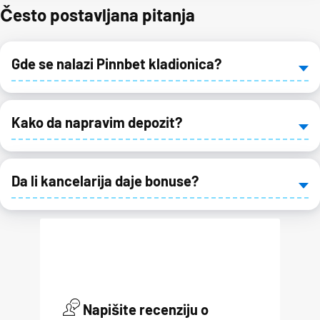
Često postavljana pitanja
Gde se nalazi Pinnbet kladionica?
Kako da napravim depozit?
Da li kancelarija daje bonuse?
Napišite recenziju o