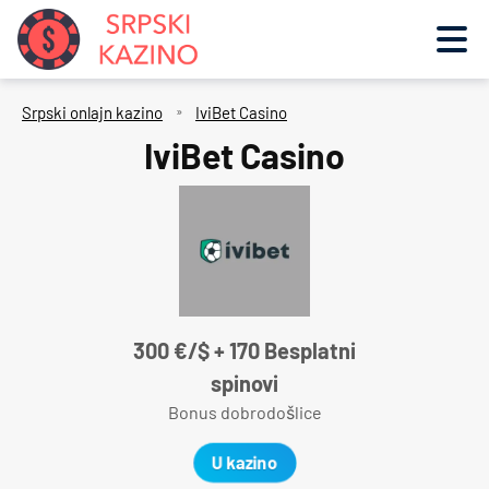
Pređi
na
sadržaj
Srpski onlajn kazino
»
IviBet Casino
IviBet Casino
300 €/$ + 170 Besplatni
spinovi
Bonus dobrodošlice
U kazino