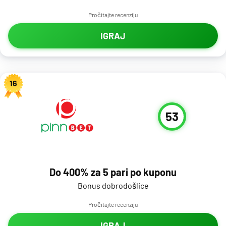
Pročitajte recenziju
IGRAJ
16
53
Do 400% za 5 pari po kuponu
Bonus dobrodošlice
Pročitajte recenziju
IGRAJ