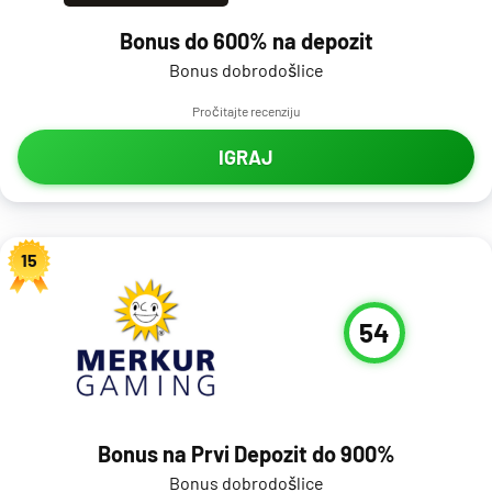
Bonus do 600% na depozit
Bonus dobrodošlice
Pročitajte recenziju
IGRAJ
15
54
Bonus na Prvi Depozit do 900%
Bonus dobrodošlice