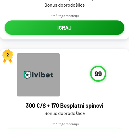
Bonus dobrodošlice
Pročitajte recenziju
IGRAJ
2
99
300 €/$ + 170 Besplatni spinovi
Bonus dobrodošlice
Pročitajte recenziju