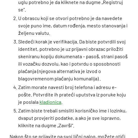
uglu potrebno je da kliknete na dugme „Registruj
se“.
U obrascu koji se otvori potrebno je da navedete
svoje puno ime, datum rođenja, mesto stanovanja i
željenu valutu.
Sledeći korak je verifikacija. Da biste potvrdili svoj
identitet, potrebno je uz prijavni obrazac priložiti
skeniranu kopiju dokumenata – pasoš, strani pasoš
ili vozačku dozvolu, kao i potvrdu o sposobnosti
plaćanja (njegova alternativa je izvod o
blagovremenom plaćanju komunalija) .
Zatim morate navesti broj telefona i adresu e-
pošte. Potvrdite ih prateći uputstva iz poruke koju
je poslala
kladionica
.
Zatim biste trebali smisliti korisničko ime i lozinku,
dvaput provjeriti podatke, a ako je sve ispravno,
kliknite na dugme „Završi“.
Nakon što se prijavite na svoj lični nalog, možete otići