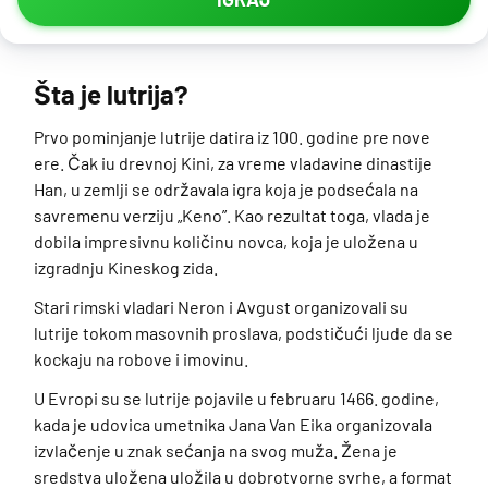
Šta je lutrija?
Prvo pominjanje lutrije datira iz 100. godine pre nove
ere. Čak iu drevnoj Kini, za vreme vladavine dinastije
Han, u zemlji se održavala igra koja je podsećala na
savremenu verziju „Keno”. Kao rezultat toga, vlada je
dobila impresivnu količinu novca, koja je uložena u
izgradnju Kineskog zida.
Stari rimski vladari Neron i Avgust organizovali su
lutrije tokom masovnih proslava, podstičući ljude da se
kockaju na robove i imovinu.
U Evropi su se lutrije pojavile u februaru 1466. godine,
kada je udovica umetnika Jana Van Eika organizovala
izvlačenje u znak sećanja na svog muža. Žena je
sredstva uložena uložila u dobrotvorne svrhe, a format