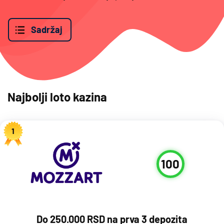
Sadržaj
Najbolji loto kazina
1
100
Do 250.000 RSD na prva 3 depozita