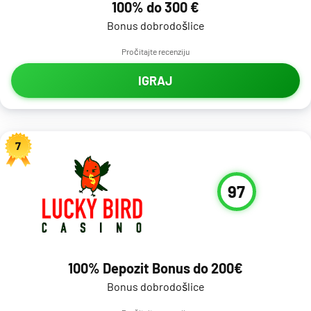
100% do 300 €
Bonus dobrodošlice
Pročitajte recenziju
IGRAJ
7
97
100% Depozit Bonus do 200€
Bonus dobrodošlice