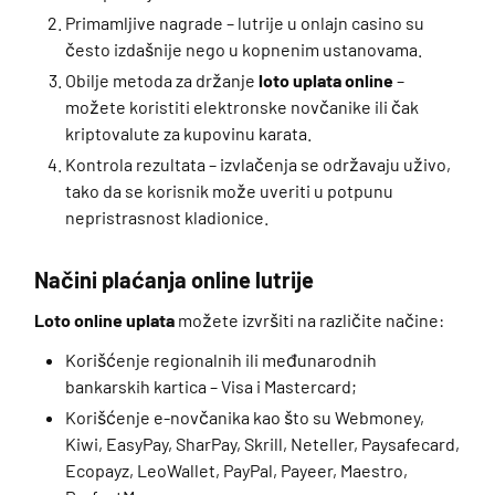
Primamljive nagrade – lutrije u onlajn casino su
često izdašnije nego u kopnenim ustanovama.
Obilje metoda za držanje
loto
uplata
online
–
možete koristiti elektronske novčanike ili čak
kriptovalute za kupovinu karata.
Kontrola rezultata – izvlačenja se održavaju uživo,
tako da se korisnik može uveriti u potpunu
nepristrasnost kladionice.
Načini plaćanja online lutrije
Loto
online
uplata
možete izvršiti na različite načine:
Korišćenje regionalnih ili međunarodnih
bankarskih kartica – Visa i Mastercard;
Korišćenje e-novčanika kao što su Webmoney,
Kiwi, EasyPay, SharPay, Skrill, Neteller, Paysafecard,
Ecopayz, LeoWallet, PayPal, Payeer, Maestro,