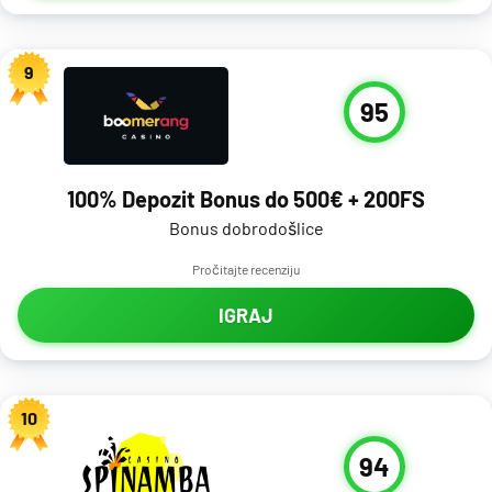
9
95
100% Depozit Bonus do 500€ + 200FS
Bonus dobrodošlice
Pročitajte recenziju
IGRAJ
10
94