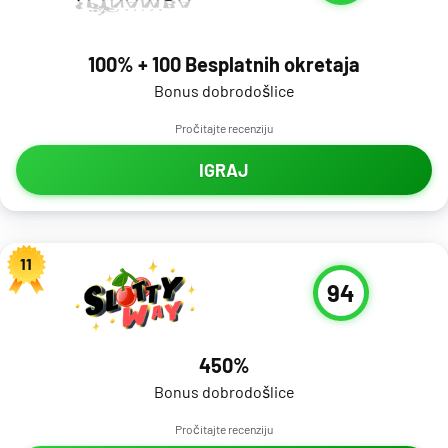
100% + 100 Besplatnih okretaja
Bonus dobrodošlice
Pročitajte recenziju
IGRAJ
11
94
450%
Bonus dobrodošlice
Pročitajte recenziju