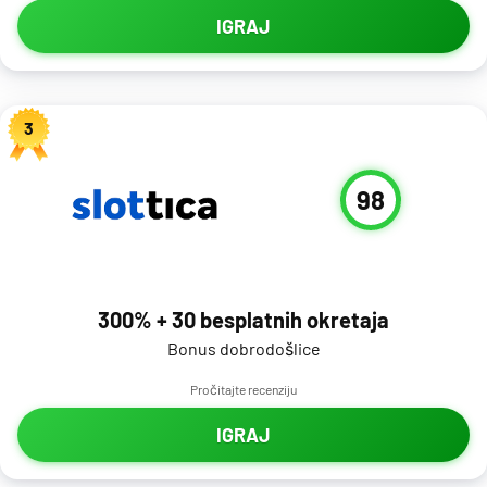
IGRAJ
3
98
300% + 30 besplatnih okretaja
Bonus dobrodošlice
Pročitajte recenziju
IGRAJ