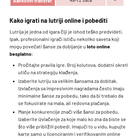
Bankovni transfer
Kako igrati na lutriji online i pobediti
Lutrija je jedna od igara čiji je ishod teško predvideti.
Ipak, profesionalni igrači ističu nekoliko saveta koji
mogu povećati šanse za dobijanje u
loto online
besplatno
:
Pročitajte pravila igre. Broj kolutova, dodatni okreti
utiču na strategiju klađenja.
Izaberite lutriju sa velikim šansama za dobitak.
Izvlačenja sa impresivnim nagradama često imaju
minimalne šanse za pobedu, tako da bi trebalo da
se fokusirate na mala, ali redovna plaćanja.
Manje konkurencije znači više šansi za pobedu.
Izaberite izvlačenje za koje malo ko zna da biste se
što više približili pobedi. Imajući to u vidu, kupujte
karte samo u licenciranim i verifikovanim online